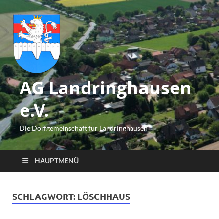
AG Landringhausen
e.V.
Die Dorfgemeinschaft für Landringhausen
HAUPTMENÜ
SCHLAGWORT:
LÖSCHHAUS